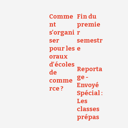
Comme
Fin du
nt
premie
s’organi
r
ser
semestr
pour les
e
oraux
d'écoles
Reporta
de
ge -
comme
Envoyé
rce ?
Spécial :
Les
classes
prépas