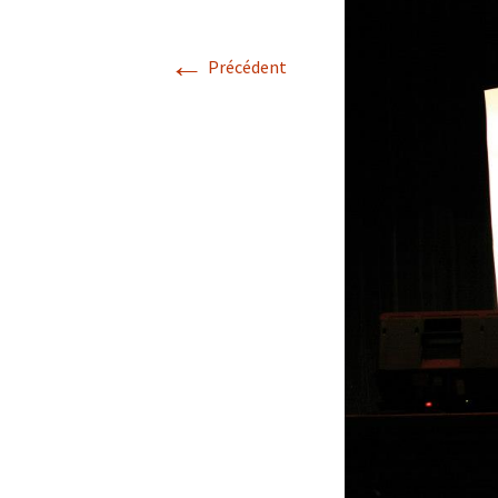
←
Précédent