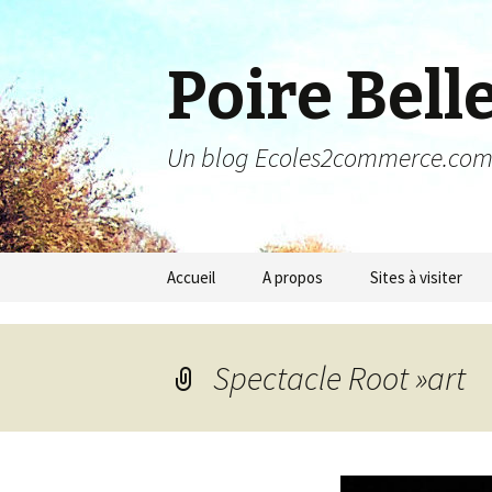
Poire Bell
Un blog Ecoles2commerce.co
Aller au contenu principal
Accueil
A propos
Sites à visiter
Spectacle Root »art