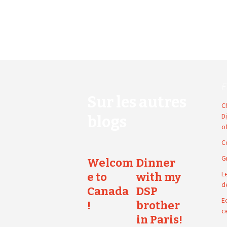
E
Sur les autres
C
D
blogs
o
C
G
Welcom
Dinner
L
e to
with my
d
Canada
DSP
E
!
brother
c
in Paris!