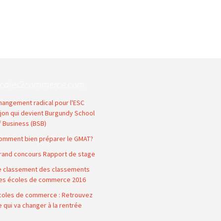
coles2commerce.com
hangement radical pour l'ESC
ijon qui devient Burgundy School
f Business (BSB)
omment bien préparer le GMAT?
rand concours Rapport de stage
e classement des classements
es écoles de commerce 2016
coles de commerce : Retrouvez
e qui va changer à la rentrée