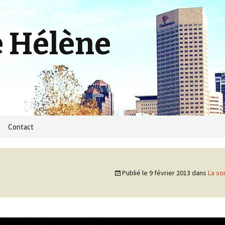
e Hélène
m
Contact
Publié le
9 février 2013
dans
La so