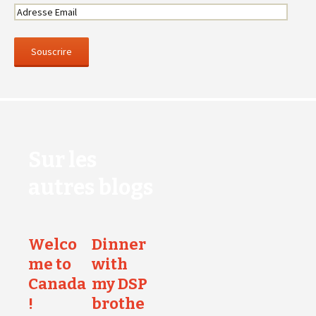
Sur les
autres blogs
Welco
Dinner
me to
with
Canada
my DSP
!
brothe