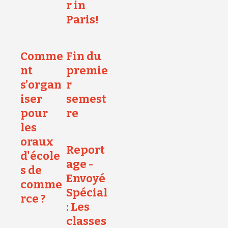
r in
Paris!
Comme
Fin du
nt
premie
s’organ
r
iser
semest
pour
re
les
oraux
Report
d'école
age -
s de
Envoyé
comme
Spécial
rce ?
: Les
classes