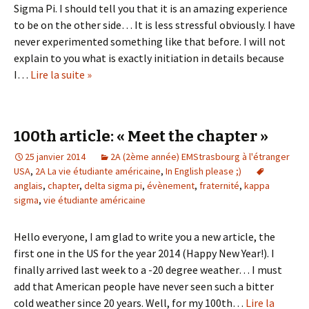
Sigma Pi. I should tell you that it is an amazing experience
to be on the other side… It is less stressful obviously. I have
never experimented something like that before. I will not
explain to you what is exactly initiation in details because
I…
Lire la suite »
100th article: « Meet the chapter »
25 janvier 2014
2A (2ème année) EMStrasbourg à l'étranger
USA
,
2A La vie étudiante américaine
,
In English please ;)
anglais
,
chapter
,
delta sigma pi
,
évènement
,
fraternité
,
kappa
sigma
,
vie étudiante américaine
Hello everyone, I am glad to write you a new article, the
first one in the US for the year 2014 (Happy New Year!). I
finally arrived last week to a -20 degree weather… I must
add that American people have never seen such a bitter
cold weather since 20 years. Well, for my 100th…
Lire la