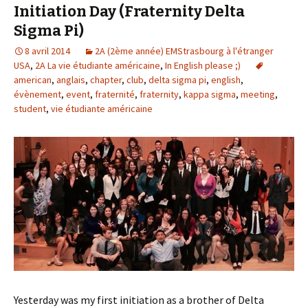
Initiation Day (Fraternity Delta
Sigma Pi)
8 avril 2014
2A (2ème année) EMStrasbourg à l'étranger
USA
,
2A La vie étudiante américaine
,
In English please ;)
american
,
anglais
,
chapter
,
club
,
delta sigma pi
,
english
,
évènement
,
event
,
fraternité
,
fraternity
,
kappa sigma
,
meeting
,
student
,
vie étudiante américaine
Yesterday was my first initiation as a brother of Delta