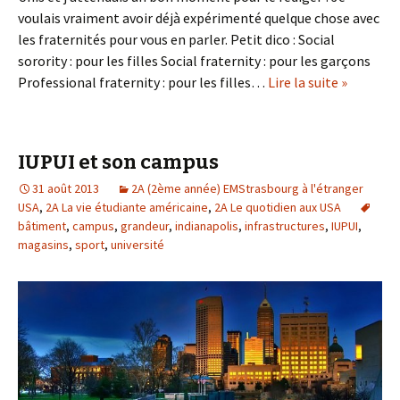
voulais vraiment avoir déjà expérimenté quelque chose avec
les fraternités pour vous en parler. Petit dico : Social
sorority : pour les filles Social fraternity : pour les garçons
Professional fraternity : pour les filles…
Lire la suite »
IUPUI et son campus
31 août 2013
2A (2ème année) EMStrasbourg à l'étranger
USA
,
2A La vie étudiante américaine
,
2A Le quotidien aux USA
bâtiment
,
campus
,
grandeur
,
indianapolis
,
infrastructures
,
IUPUI
,
magasins
,
sport
,
université