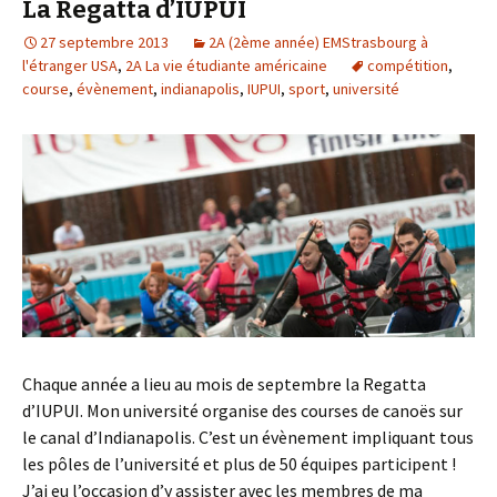
La Regatta d’IUPUI
27 septembre 2013
2A (2ème année) EMStrasbourg à
l'étranger USA
,
2A La vie étudiante américaine
compétition
,
course
,
évènement
,
indianapolis
,
IUPUI
,
sport
,
université
Chaque année a lieu au mois de septembre la Regatta
d’IUPUI. Mon université organise des courses de canoës sur
le canal d’Indianapolis. C’est un évènement impliquant tous
les pôles de l’université et plus de 50 équipes participent !
J’ai eu l’occasion d’y assister avec les membres de ma