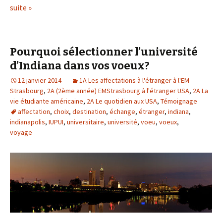
suite »
Pourquoi sélectionner l’université
d’Indiana dans vos voeux?
12 janvier 2014
1A Les affectations à l'étranger à l'EM
Strasbourg
,
2A (2ème année) EMStrasbourg à l'étranger USA
,
2A La
vie étudiante américaine
,
2A Le quotidien aux USA
,
Témoignage
affectation
,
choix
,
destination
,
échange
,
étranger
,
indiana
,
indianapolis
,
IUPUI
,
universitaire
,
université
,
voeu
,
voeux
,
voyage