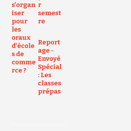
s’organ
r
iser
semest
pour
re
les
oraux
Report
d'école
age -
s de
Envoyé
comme
Spécial
rce ?
: Les
classes
prépas
Ecoles2commerce.com