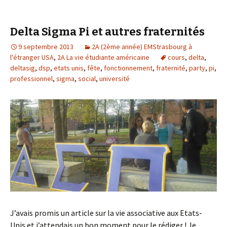
Delta Sigma Pi et autres fraternités
9 septembre 2013
2A (2ème année) EMStrasbourg à
l'étranger USA
,
2A La vie étudiante américaine
cours
,
delta
,
deltasig
,
dsp
,
etats unis
,
fête
,
fonctionnement
,
fraternité
,
party
,
pi
,
professionnel
,
sigma
,
social
,
université
J’avais promis un article sur la vie associative aux Etats-
Unis et j’attendais un bon moment pour le rédiger ! Je