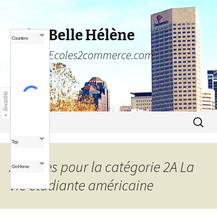
Poire Belle Hélène
Counters
Un blog Ecoles2commerce.com
Aller au contenu principal
Recher
Menu
pour :
Top
Archives pour la catégorie 2A La
Go Home
vie étudiante américaine