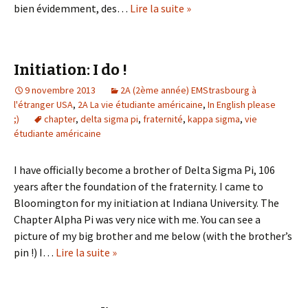
bien évidemment, des…
Lire la suite »
Initiation: I do !
9 novembre 2013
2A (2ème année) EMStrasbourg à
l'étranger USA
,
2A La vie étudiante américaine
,
In English please
;)
chapter
,
delta sigma pi
,
fraternité
,
kappa sigma
,
vie
étudiante américaine
I have officially become a brother of Delta Sigma Pi, 106
years after the foundation of the fraternity. I came to
Bloomington for my initiation at Indiana University. The
Chapter Alpha Pi was very nice with me. You can see a
picture of my big brother and me below (with the brother’s
pin !) I…
Lire la suite »