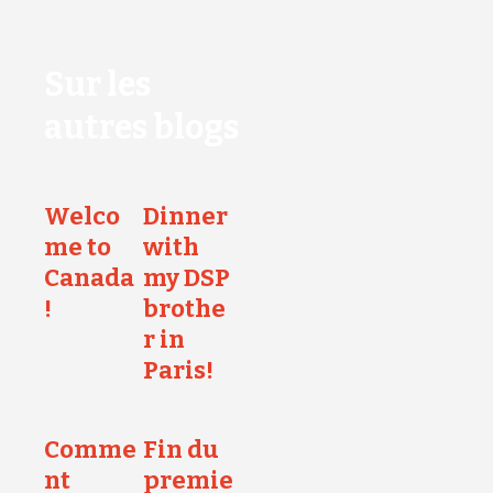
Sur les
autres blogs
Welco
Dinner
me to
with
Canada
my DSP
!
brothe
r in
Paris!
Comme
Fin du
nt
premie