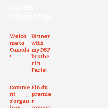
Sur les
autres blogs
Welco
Dinner
me to
with
Canada
my DSP
!
brothe
r in
Paris!
Comme
Fin du
nt
premie
s’organ
r
iser
semest