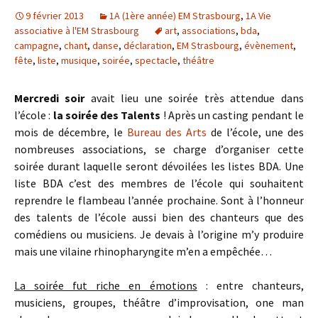
9 février 2013
1A (1ère année) EM Strasbourg
,
1A Vie
associative à l'EM Strasbourg
art
,
associations
,
bda
,
campagne
,
chant
,
danse
,
déclaration
,
EM Strasbourg
,
évènement
,
fête
,
liste
,
musique
,
soirée
,
spectacle
,
théâtre
Mercredi soir
avait lieu une soirée très attendue dans
l’école :
la soirée des Talents
! Après un casting pendant le
mois de décembre, le
Bureau des Arts
de l’école, une des
nombreuses associations, se charge d’organiser cette
soirée durant laquelle seront dévoilées les listes BDA. Une
liste BDA c’est des membres de l’école qui souhaitent
reprendre le flambeau l’année prochain
e. Sont à l’honneur
des talents de l’école aussi bien des chanteurs que des
comédiens ou musiciens. Je devais à l’origine m’y produire
mais une
vilaine rhinopharyngite m’en a empêchée…
La soirée fut riche en émotions
: entre chanteurs,
musiciens, groupes, théâtre d’improvisation, one man