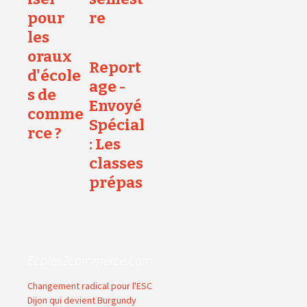
pour
re
les
oraux
Report
d'école
age -
s de
Envoyé
comme
Spécial
rce ?
: Les
classes
prépas
Ecoles2commerce.com
Changement radical pour l'ESC
Dijon qui devient Burgundy