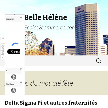
Poire Belle Hélène
Counters
Un blog Ecoles2commerce.com
Aller au contenu principal
Recher
Menu
pour :
Top
Archives du mot-clé fête
Go Home
Delta Sigma Pi et autres fraternités