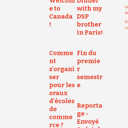
Welcom
Dinner
L
e to
with my
d
Canada
DSP
E
!
brother
c
in Paris!
Comme
Fin du
nt
premie
s’organi
r
ser
semestr
pour les
e
oraux
d'écoles
Reporta
de
ge -
comme
Envoyé
rce ?