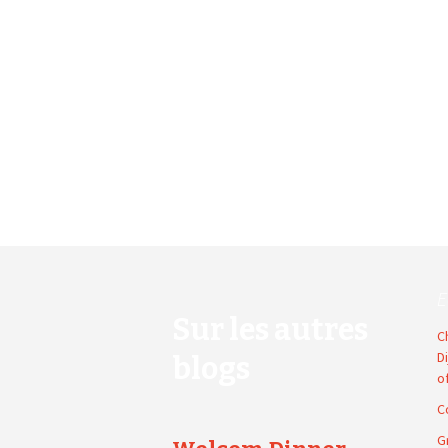
E
Sur les autres
C
D
blogs
o
C
G