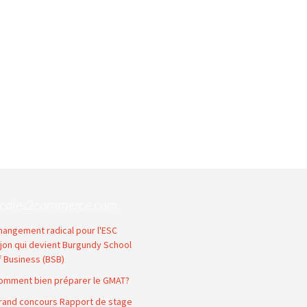
coles2commerce.com
hangement radical pour l'ESC
ijon qui devient Burgundy School
f Business (BSB)
omment bien préparer le GMAT?
rand concours Rapport de stage