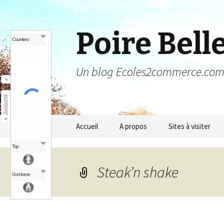
Poire Bell
Counters
Un blog Ecoles2commerce.co
Aller au contenu principal
Accueil
A propos
Sites à visiter
Top
Steak’n shake
Go Home