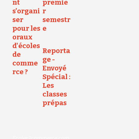
nt
premie
s’organi
r
ser
semestr
pour les
e
oraux
d'écoles
Reporta
de
ge -
comme
Envoyé
rce ?
Spécial :
Les
classes
prépas
Ecoles2commerce.com