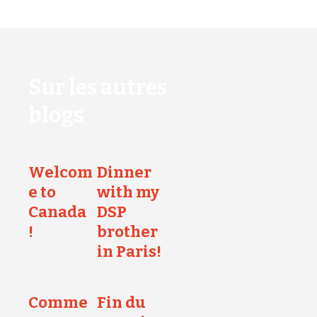
Sur les autres
blogs
Welcom
Dinner
e to
with my
Canada
DSP
!
brother
in Paris!
Comme
Fin du