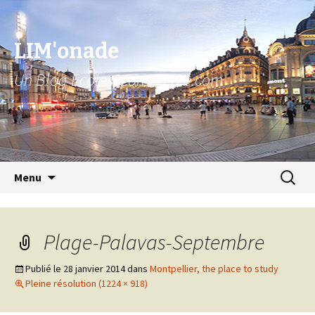
LIM'onade
Un Blog Ecoles2commerce.com
Aller au contenu principal
Recher
Menu
pour :
Plage-Palavas-Septembre
Publié le
28 janvier 2014
dans
Montpellier, the place to study
Pleine résolution (1224 × 918)