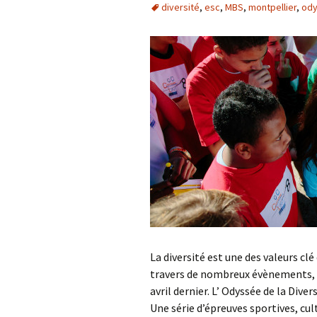
diversité
,
esc
,
MBS
,
montpellier
,
od
La diversité est une des valeurs clé
travers de nombreux évènements, tel
avril dernier. L’ Odyssée de la Dive
Une série d’épreuves sportives, cu