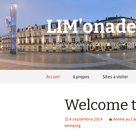
LIM'onad
Un Blog Ecoles2commerce.co
Aller au contenu principal
Accueil
A propos
Sites à visiter
Welcome t
4 septembre 2014
Année au Ca
winnipeg