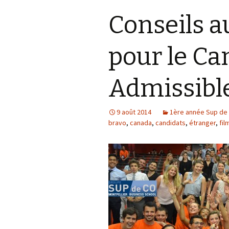
Conseils a
pour le Ca
Admissibl
9 août 2014
1ère année Sup de 
bravo
,
canada
,
candidats
,
étranger
,
fil