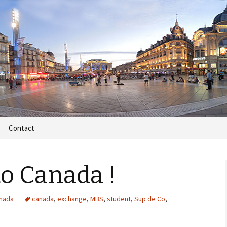
e
m
Contact
o Canada !
nada
canada
,
exchange
,
MBS
,
student
,
Sup de Co
,