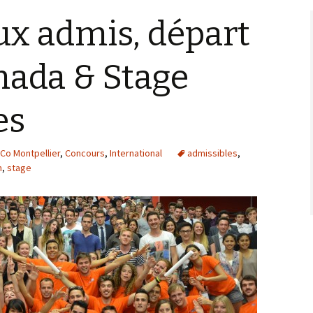
ux admis, départ
nada & Stage
es
Co Montpellier
,
Concours
,
International
admissibles
,
m
,
stage