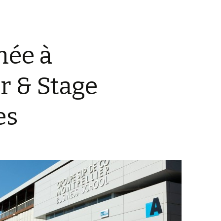
née à
r & Stage
es