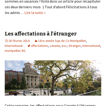
sommes en vacances ! Voilà donc un article pour récapituler
ces deux derniers mois :) Tout d’abord Félicitations à tous
les admis…
Lire la suite »
Les affectations à l’étranger
28 février 2014
1ère année Sup de Co Montpellier
,
International
affectations
,
canada
,
esc
,
étranger
,
international
,
montpellier BS
Cette semaine, les affectations pour l’année à l’étranger