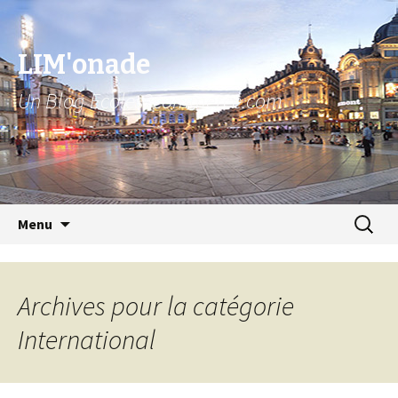
LIM'onade
Un Blog Ecoles2commerce.com
Aller au contenu principal
Recher
Menu
pour :
Archives pour la catégorie
International