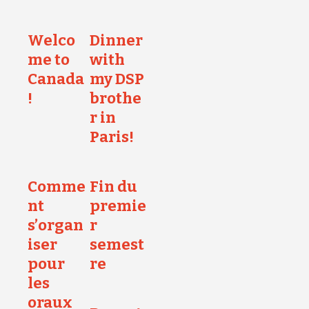
Welco
Dinner
me to
with
Canada
my DSP
!
brothe
r in
Paris!
Comme
Fin du
nt
premie
s’organ
r
iser
semest
pour
re
les
oraux