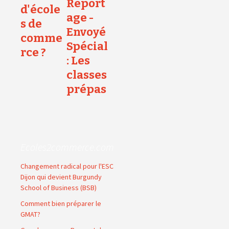
Report
d'école
age -
s de
Envoyé
comme
Spécial
rce ?
: Les
classes
prépas
Ecoles2commerce.com
Changement radical pour l'ESC
Dijon qui devient Burgundy
School of Business (BSB)
Comment bien préparer le
GMAT?