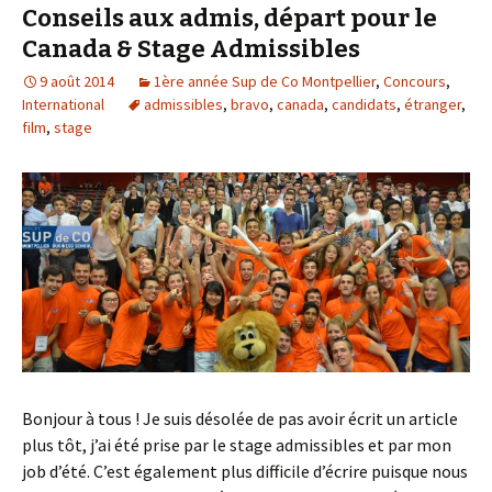
Conseils aux admis, départ pour le
Canada & Stage Admissibles
9 août 2014
1ère année Sup de Co Montpellier
,
Concours
,
International
admissibles
,
bravo
,
canada
,
candidats
,
étranger
,
film
,
stage
Bonjour à tous ! Je suis désolée de pas avoir écrit un article
plus tôt, j’ai été prise par le stage admissibles et par mon
job d’été. C’est également plus difficile d’écrire puisque nous