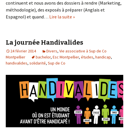
continuent et nous avons des dossiers à rendre (Marketing,
méthodologie), des exposés à préparer (Anglais et
Espagnol) et quand…
Lire la suite »
La journée Handivalides
24 février 2014
Divers
,
Vie associative à Sup de Co
Montpellier
bachelor
,
Esc Montpellier
,
études
,
handicap
,
handivalides
,
solidarité
,
Sup de Co