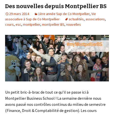
Des nouvelles depuis Montpellier BS
29 mars 2014
1ère année Sup de Co Montpellier
,
Vie
associative à Sup de Co Montpellier
actualités
,
associations
,
cours
,
esc
,
montpellier
,
montpellier BS
,
nouvelles
Un petit bric-à-brac de tout ce qu’il se passe ici à
Montpellier Business School ! La semaine dernière nous
avons passé nos contrôles continus du milieu de semestre
(Finance, Droit & Comptabilité de gestion). Les cours