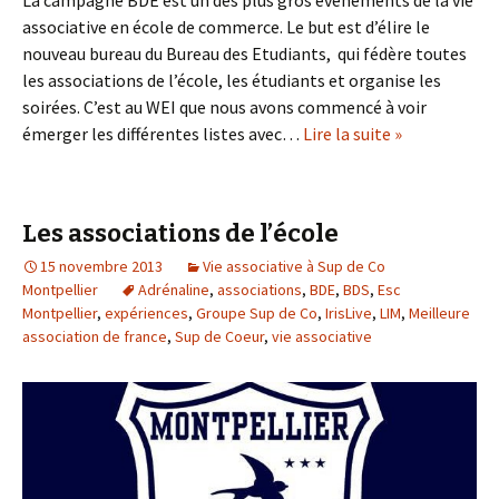
La campagne BDE est un des plus gros évènements de la vie
associative en école de commerce. Le but est d’élire le
nouveau bureau du Bureau des Etudiants, qui fédère toutes
les associations de l’école, les étudiants et organise les
soirées. C’est au WEI que nous avons commencé à voir
émerger les différentes listes avec…
Lire la suite »
Les associations de l’école
15 novembre 2013
Vie associative à Sup de Co
Montpellier
Adrénaline
,
associations
,
BDE
,
BDS
,
Esc
Montpellier
,
expériences
,
Groupe Sup de Co
,
IrisLive
,
LIM
,
Meilleure
association de france
,
Sup de Coeur
,
vie associative