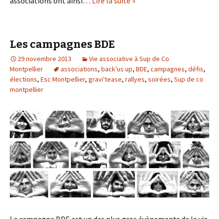
associations ont ainsi…
Lire la suite »
Les campagnes BDE
29 novembre 2013
Vie associative à Sup de Co
Montpellier
associations
,
back'us up
,
BDE
,
campagnes
,
défis
,
élections
,
Esc Montpellier
,
gravi'tease
,
rallyes
,
soirées
,
Sup de co
montpellier