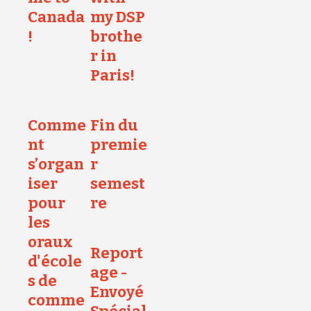
Canada
my DSP
!
brothe
r in
Paris!
Comme
Fin du
nt
premie
s’organ
r
iser
semest
pour
re
les
oraux
Report
d'école
age -
s de
Envoyé
comme