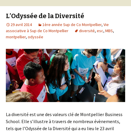
L’Odyssée de la Diversité
29 avril 2014
1ère année Sup de Co Montpellier
,
Vie
associative à Sup de Co Montpellier
diversité
,
esc
,
MBS
,
montpellier
,
odyssée
La diversité est une des valeurs clé de Montpellier Business
School. Elle s’illustre à travers de nombreux évènements,
tels que l’Odyssée de la Diversité qui a eu lieu le 23 avril