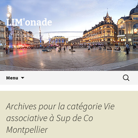
LIM'onade
Un Blog Ecoles2commerce.com
Aller au contenu principal
Recher
Menu
pour :
Archives pour la catégorie Vie
associative à Sup de Co
Montpellier