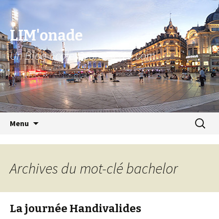
LIM'onade
Un Blog Ecoles2commerce.com
Aller au contenu principal
Recher
Menu
pour :
Archives du mot-clé bachelor
La journée Handivalides