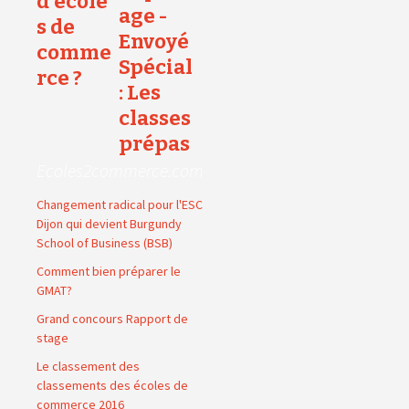
d'école
age -
s de
Envoyé
comme
Spécial
rce ?
: Les
classes
prépas
Ecoles2commerce.com
Changement radical pour l'ESC
Dijon qui devient Burgundy
School of Business (BSB)
Comment bien préparer le
GMAT?
Grand concours Rapport de
stage
Le classement des
classements des écoles de
commerce 2016