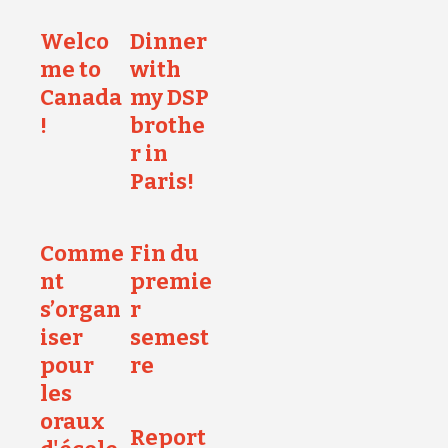
Welco
Dinner
me to
with
Canada
my DSP
!
brothe
r in
Paris!
Comme
Fin du
nt
premie
s’organ
r
iser
semest
pour
re
les
oraux
Report