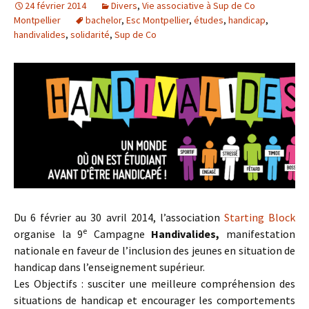
24 février 2014
Divers
,
Vie associative à Sup de Co
Montpellier
bachelor
,
Esc Montpellier
,
études
,
handicap
,
handivalides
,
solidarité
,
Sup de Co
Du 6 février au 30 avril 2014, l’association
Starting Block
e
organise la 9
Campagne
Handivalides,
manifestation
nationale en faveur de l’inclusion des jeunes en situation de
handicap dans l’enseignement supérieur.
Les Objectifs : susciter une meilleure compréhension des
situations de handicap et encourager les comportements