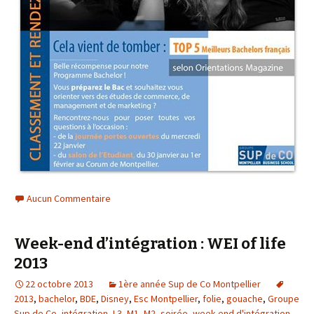
Aucun Commentaire
Week-end d’intégration : WEI of life
2013
22 octobre 2013
1ère année Sup de Co Montpellier
2013
,
bachelor
,
BDE
,
Disney
,
Esc Montpellier
,
folie
,
gouache
,
Groupe
Sup de Co
,
intégration
,
L3
,
M1
,
M2
,
soirée
,
week-end d'intégration
,