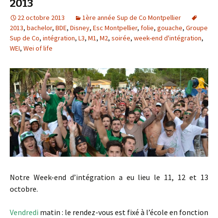
2013
22 octobre 2013
1ère année Sup de Co Montpellier
2013
,
bachelor
,
BDE
,
Disney
,
Esc Montpellier
,
folie
,
gouache
,
Groupe
Sup de Co
,
intégration
,
L3
,
M1
,
M2
,
soirée
,
week-end d'intégration
,
WEI
,
Wei of life
Notre Week-end d’intégration a eu lieu le 11, 12 et 13
octobre.
Vendredi
matin : le rendez-vous est fixé à l’école en fonction