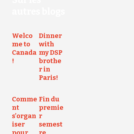
Sur les
autres blogs
Welco
Dinner
me to
with
Canada
my DSP
!
brothe
r in
Paris!
Comme
Fin du
nt
premie
s’organ
r
iser
semest
pour
re