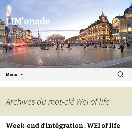
LIM'onade
Un Blog Ecoles2commerce.com
Aller au contenu principal
Recher
Menu
pour :
Archives du mot-clé Wei of life
Week-end d’intégration : WEI of life