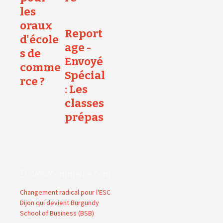
les
oraux
Report
d'école
age -
s de
Envoyé
comme
Spécial
rce ?
: Les
classes
prépas
Ecoles2commerce.com
Changement radical pour l'ESC
Dijon qui devient Burgundy
School of Business (BSB)