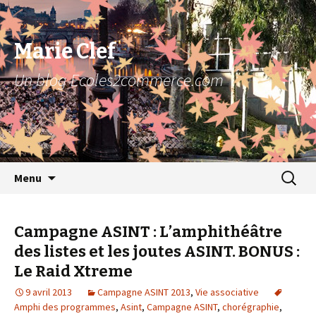
Marie Clef
Un blog Ecoles2commerce.com
Aller au contenu principal
Recher
Menu
pour :
Campagne ASINT : L’amphithéâtre
des listes et les joutes ASINT. BONUS :
Le Raid Xtreme
9 avril 2013
Campagne ASINT 2013
,
Vie associative
Amphi des programmes
,
Asint
,
Campagne ASINT
,
chorégraphie
,