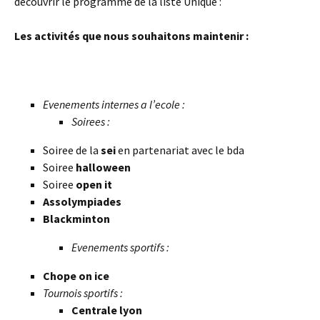
découvrir le programme de la liste Unique :
Les activités que nous souhaitons maintenir :
Evenements internes a l’ecole :
Soirees :
Soiree de la
sei
en partenariat avec le bda
Soiree
halloween
Soiree
open it
Assolympiades
Blackminton
Evenements sportifs :
Chope on ice
Tournois sportifs :
Centrale lyon