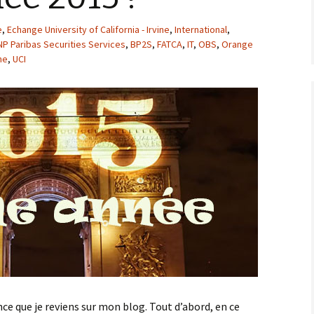
e
,
Echange University of California - Irvine
,
International
,
NP Paribas Securities Services
,
BP2S
,
FATCA
,
IT
,
OBS
,
Orange
ne
,
UCI
ce que je reviens sur mon blog. Tout d’abord, en ce