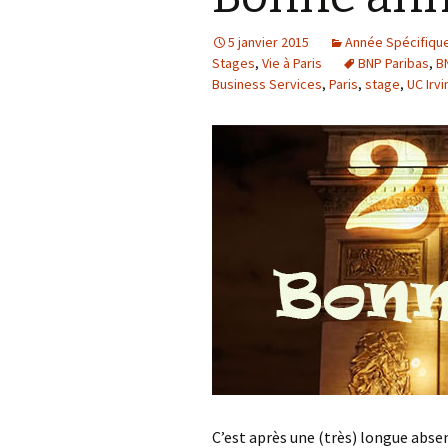
5 janvier 2015
Année Spécifiqu
Stages
,
Vie à Paris
BNP Paribas
,
B
Business Services
,
Paris
,
stage
,
UC Irvi
C’est après une (très) longue absen