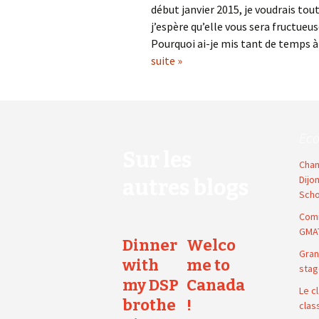
début janvier 2015, je voudrais t
j’espère qu’elle vous sera fructueu
Pourquoi ai-je mis tant de temps à 
suite »
Ec
Sur les
Chan
Dijo
autres blogs
Scho
Comm
GMA
Dinner
Welco
Gran
with
me to
stag
my DSP
Canada
Le c
brothe
!
clas