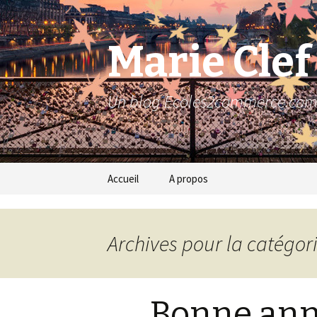
Marie Clef
Un blog Ecoles2commerce.co
Aller au contenu principal
Accueil
A propos
Archives pour la catégori
Bonne ann