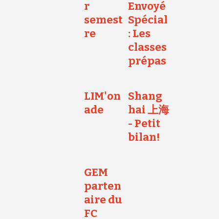
r
Envoyé
semest
Spécial
re
: Les
classes
prépas
LIM'on
Shang
ade
hai 上海
- Petit
bilan!
GEM
parten
aire du
FC