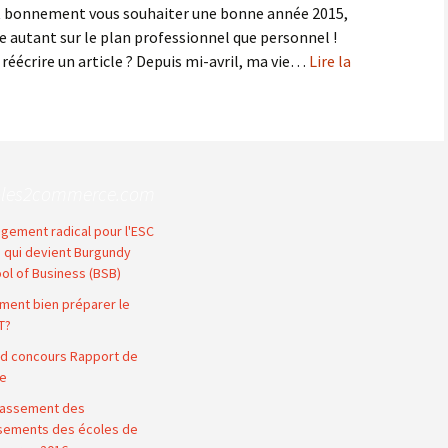
out bonnement vous souhaiter une bonne année 2015,
se autant sur le plan professionnel que personnel !
réécrire un article ? Depuis mi-avril, ma vie…
Lire la
oles2commerce.com
gement radical pour l'ESC
n qui devient Burgundy
ol of Business (BSB)
ent bien préparer le
T?
d concours Rapport de
e
lassement des
sements des écoles de