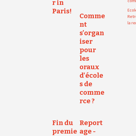
com
r in
Paris!
Ecol
Comme
Retr
la r
nt
s’organ
iser
pour
les
oraux
d'école
s de
comme
rce ?
Fin du
Report
premie
age -