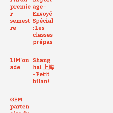
premie
age -
r
Envoyé
semest
Spécial
re
: Les
classes
prépas
LIM'on
Shang
ade
hai 上海
- Petit
bilan!
GEM
parten