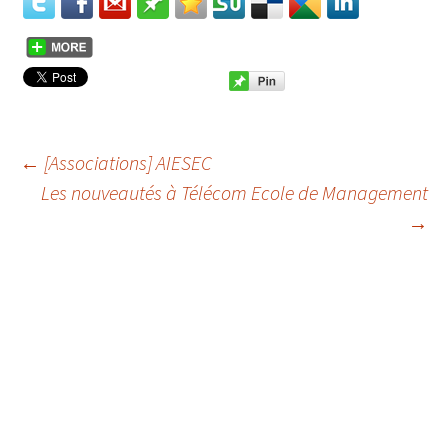
←
[Associations] AIESEC
Les nouveautés à Télécom Ecole de Management
Navigation des
→
articles