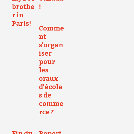
brothe
!
r in
Paris!
Comme
nt
s’organ
iser
pour
les
oraux
d'école
s de
comme
rce ?
Fin du
Report