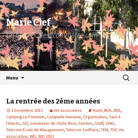
Marie Clef
Un blog Ecoles2commerce.com
Aller au contenu principal
Recher
Menu
pour :
La rentrée des 2ème années
2 novembre 2013
Vie associative
Asint
,
BDA
,
BDE
,
Camping Le Pommier
,
Catapulte humaine
,
Organisation
,
Saut à
l'élastic
,
SEI
,
simulateur de chute libre
,
Soirées
,
Staff
,
SWEI
,
Telecom Ecole de Management
,
Telecom SudParis
,
TEM
,
TSP
,
Vie
associative
,
WEI
,
WEI 2013