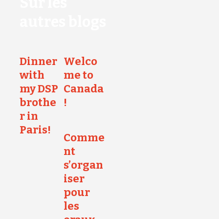
Sur les
autres blogs
Dinner
Welco
with
me to
my DSP
Canada
brothe
!
r in
Paris!
Comme
nt
s’organ
iser
pour
les