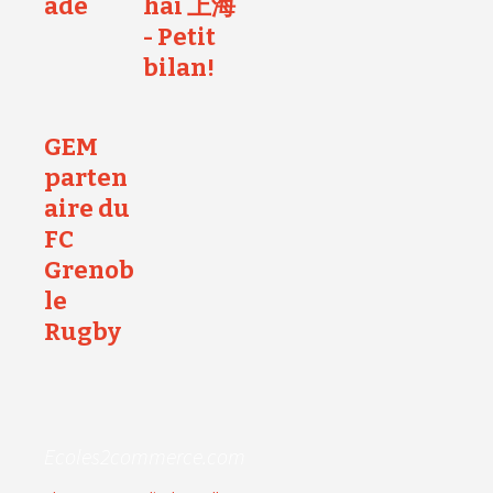
ade
hai 上海
- Petit
bilan!
GEM
parten
aire du
FC
Grenob
le
Rugby
Ecoles2commerce.com