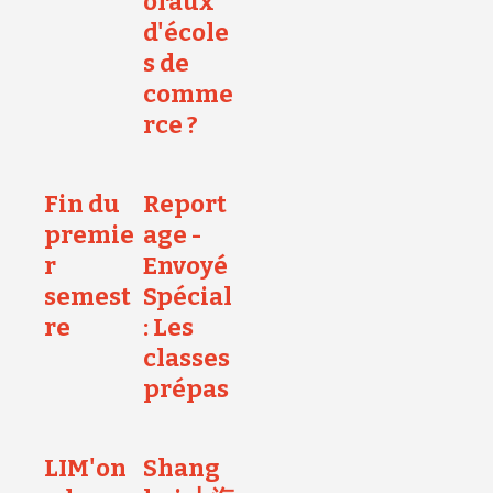
oraux
d'école
s de
comme
rce ?
Fin du
Report
premie
age -
r
Envoyé
semest
Spécial
re
: Les
classes
prépas
LIM'on
Shang