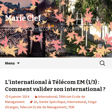
Marie Clef
Un blog Ecoles2commerce.com
Aller au contenu principal
Recher
Menu
pour :
L’international à Télécom EM (1/3) :
Comment valider son international ?
6 janvier 2014
International
,
Télécom Ecole de
Management
2A
,
Année Spécifique
,
International
,
Stage
étranger
,
Telecom Ecole de Management
,
TEM