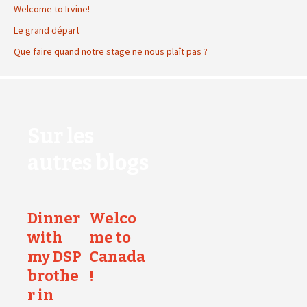
Welcome to Irvine!
Le grand départ
Que faire quand notre stage ne nous plaît pas ?
Sur les
autres blogs
Dinner
Welco
with
me to
my DSP
Canada
brothe
!
r in