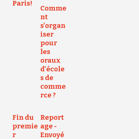
Paris!
Comme
nt
s’organ
iser
pour
les
oraux
d'école
s de
comme
rce ?
Fin du
Report
premie
age -
r
Envoyé