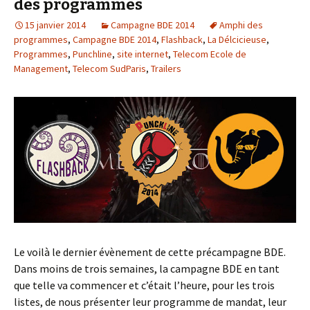
des programmes
15 janvier 2014
Campagne BDE 2014
Amphi des
programmes
,
Campagne BDE 2014
,
Flashback
,
La Délcicieuse
,
Programmes
,
Punchline
,
site internet
,
Telecom Ecole de
Management
,
Telecom SudParis
,
Trailers
Le voilà le dernier évènement de cette précampagne BDE.
Dans moins de trois semaines, la campagne BDE en tant
que telle va commencer et c’était l’heure, pour les trois
listes, de nous présenter leur programme de mandat, leur