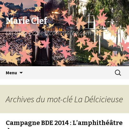
Marie Clef
Un blog Ecoles2commerce.com
Aller au contenu principal
Recher
Menu
pour :
Archives du mot-clé La Délcicieuse
Campagne BDE 2014 : L’amphithéâtre