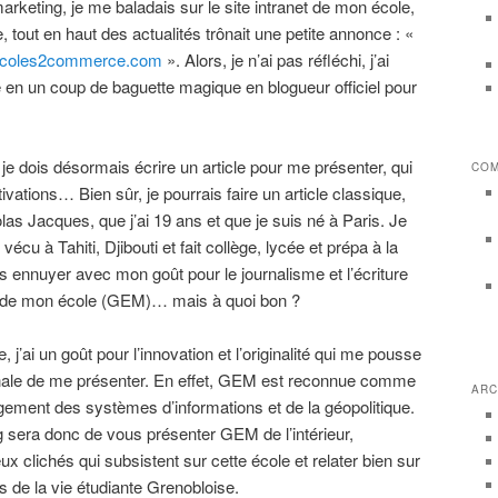
marketing, je me baladais sur le site intranet de mon école,
le, tout en haut des actualités trônait une petite annonce : «
coles2commerce.com
». Alors, je n’ai pas réfléchi, j’ai
é en un coup de baguette magique en blogueur officiel pour
je dois désormais écrire un article pour me présenter, qui
COM
ivations… Bien sûr, je pourrais faire un article classique,
las Jacques, que j’ai 19 ans et que je suis né à Paris. Je
vécu à Tahiti, Djibouti et fait collège, lycée et prépa à la
s ennuyer avec mon goût pour le journalisme et l’écriture
er de mon école (GEM)… mais à quoi bon ?
, j’ai un goût pour l’innovation et l’originalité qui me pousse
ginale de me présenter. En effet, GEM est reconnue comme
ARC
gement des systèmes d’informations et de la géopolitique.
g sera donc de vous présenter GEM de l’intérieur,
x clichés qui subsistent sur cette école et relater bien sur
 de la vie étudiante Grenobloise.