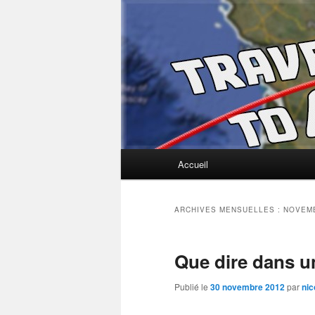
Un blog Ecoles2commerce.co
Travelling to
Menu principal
Accueil
Aller au contenu principal
Aller au contenu secondaire
ARCHIVES MENSUELLES :
NOVEM
Que dire dans un
Publié le
30 novembre 2012
par
nic