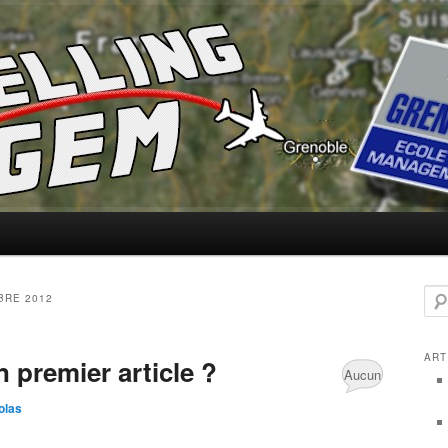
m
 GEM
Rec
BRE 2012
ART
 premier article ?
Aucun
olas
Commentaire