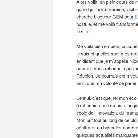
Alors voilà, en plein cours de 
quand je l’ai vu. Sereine, visib
cherche blogueur GEM pour
E
postulé, et me voilà transform
le site !
Me voilà bien embêté, puisque 
je suis et quelles sont mes mot
en disant que je m’appelle Nico
pourrais vous rabâcher que j’ai 
Réunion. Je pourrais enfin vou
ainsi que ma volonté de parl
L’ennui, c’est que, tel mon école
à réfléchir à une manière ori
école de l’innovation, du mana
Mon but tout au long de ce blo
confirmer ou briser les nombreu
quelques actualités marquantes