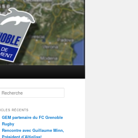
herche
ICLES RÉCENTS
GEM partenaire du FC Grenoble
Rugby
Rencontre avec Guillaume Minn,
Président d’Altigliss!