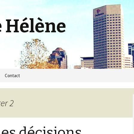
e Hélène
m
Contact
er 2
es décisions