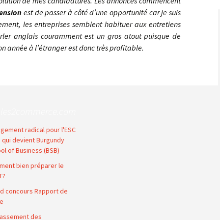
évolution de mes candidatures. Les annonces commencent
ension
est de passer à côté d’une opportunité car je suis
ement, les entreprises semblent habituer aux entretiens
arler anglais couramment est un gros atout puisque de
n année à l’étranger est donc très profitable.
oles2commerce.com
gement radical pour l'ESC
n qui devient Burgundy
ol of Business (BSB)
ent bien préparer le
T?
d concours Rapport de
e
lassement des