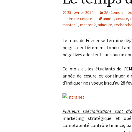
25 février 2014
2A (2ème année
année de césure
année
,
césure
,
master 1
,
master 2
,
mineure
,
recherch
Le mois de Février se termine déjà
neige a entièrement fondu. Tant
négatives affectent sans aucun do
Ce mois-ci, les étudiants de l’E
année de césure et continuer di
d’indiquer nos voeux jusqu’au 28 fév
Plusieurs spécialisations sont d
marketing stratégique et opé
comptabilité contrôle finance, p