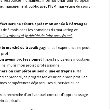
s ressources humaines, international and european
, management public avec l’IEP, marketing du sport
’effectuer une césure après mon année à l’étranger
.
s de 6 mois dans les domaines du marketing et
elles raisons ai-je décidé de faire une césure?
 le marché du travail:
gagner de l’expérience ne peut
profil.
on avenir professionnel
: Il existe plusieurs industries
s ainsi murîr mon projet professionnel.
ersion complète au sein d’une entreprise.
Ma
 d’apprendre, de progresser, d’enrichir mon profil et
es compétences déjà acquises au service d’une
ns la recherche d’un éventuel contrat d’apprentissage
n de l’école.