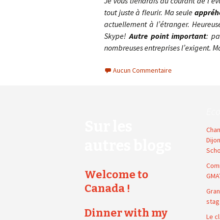
Je vous tiendrais au courant de l’
tout juste à fleurir. Ma seule
appréh
actuellement à l’étranger. Heureus
Skype!
Autre point important
: p
nombreuses entreprises l’exigent. Mo
Aucun Commentaire
Ec
Sur les
Chan
Dijo
autres blogs
Scho
Comm
Welcome to
GMA
Canada !
Gran
stag
Dinner with my
Le c