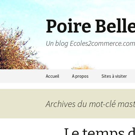
Poire Bell
Un blog Ecoles2commerce.co
Aller au contenu principal
Accueil
A propos
Sites à visiter
Archives du mot-clé mast
Le temps d