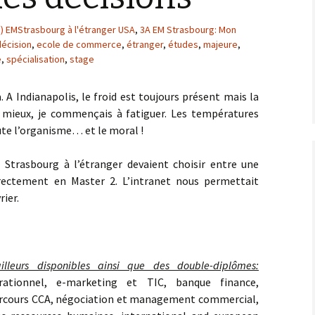
) EMStrasbourg à l'étranger USA
,
3A EM Strasbourg: Mon
décision
,
ecole de commerce
,
étranger
,
études
,
majeure
,
e
,
spécialisation
,
stage
. A Indianapolis, le froid est toujours présent mais la
 mieux, je commençais à fatiguer. Les températures
ute l’organisme… et le moral !
M Strasbourg à l’étranger devaient choisir entre une
rectement en Master 2. L’intranet nous permettait
rier.
’ailleurs disponibles ainsi que des double-diplômes:
rationnel, e-marketing et TIC, banque finance,
arcours CCA, négociation et management commercial,