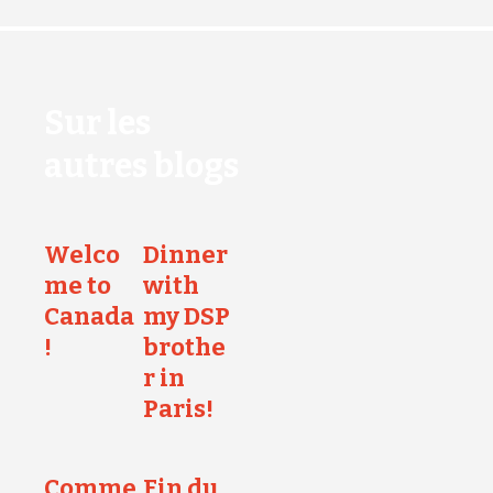
Sur les
autres blogs
Welco
Dinner
me to
with
Canada
my DSP
!
brothe
r in
Paris!
Comme
Fin du