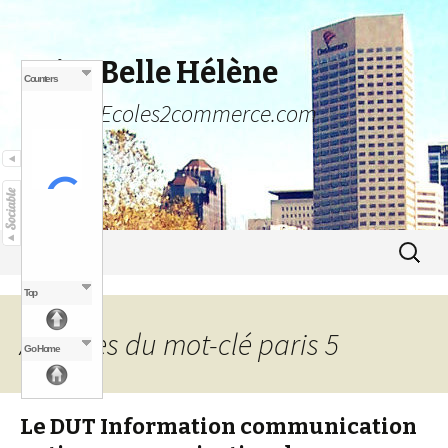
Poire Belle Hélène
Counters
Un blog Ecoles2commerce.com
Aller au contenu principal
Recher
Menu
pour :
Top
Archives du mot-clé paris 5
Go Home
Le DUT Information communication