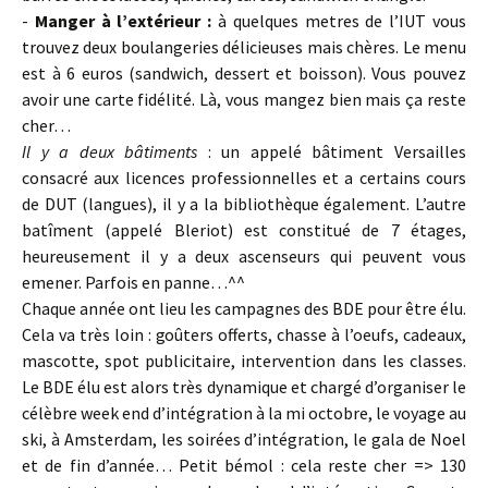
-
Manger à l’extérieur :
à quelques metres de l’IUT vous
trouvez deux boulangeries délicieuses mais chères. Le menu
est à 6 euros (sandwich, dessert et boisson). Vous pouvez
avoir une carte fidélité. Là, vous mangez bien mais ça reste
cher…
Il y a deux bâtiments
: un appelé bâtiment Versailles
consacré aux licences professionnelles et a certains cours
de DUT (langues), il y a la bibliothèque également. L’autre
batîment (appelé Bleriot) est constitué de 7 étages,
heureusement il y a deux ascenseurs qui peuvent vous
emener. Parfois en panne…^^
Chaque année ont lieu les campagnes des BDE pour être élu.
Cela va très loin : goûters offerts, chasse à l’oeufs, cadeaux,
mascotte, spot publicitaire, intervention dans les classes.
Le BDE élu est alors très dynamique et chargé d’organiser le
célèbre week end d’intégration à la mi octobre, le voyage au
ski, à Amsterdam, les soirées d’intégration, le gala de Noel
et de fin d’année… Petit bémol : cela reste cher => 130