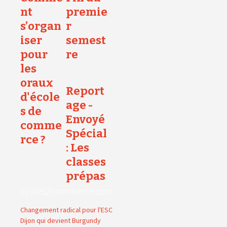
nt
premie
s’organ
r
iser
semest
pour
re
les
oraux
Report
d'école
age -
s de
Envoyé
comme
Spécial
rce ?
: Les
classes
prépas
Ecoles2commerce.com
Changement radical pour l'ESC
Dijon qui devient Burgundy