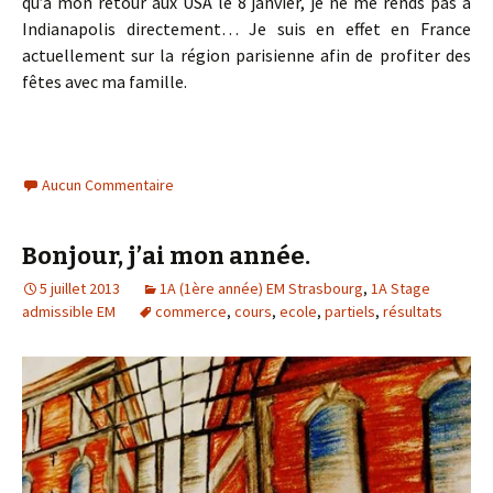
qu’à mon retour aux USA le 8 janvier, je ne me rends pas à
Indianapolis directement… Je suis en effet en France
actuellement sur la région parisienne afin de profiter des
fêtes avec ma famille.
Aucun Commentaire
Bonjour, j’ai mon année.
5 juillet 2013
1A (1ère année) EM Strasbourg
,
1A Stage
admissible EM
commerce
,
cours
,
ecole
,
partiels
,
résultats